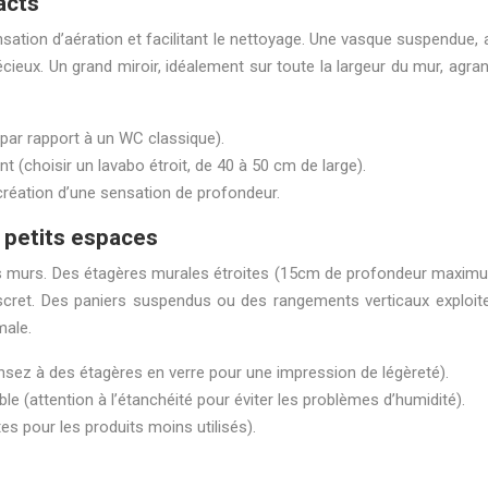
acts
nsation d’aération et facilitant le nettoyage. Une vasque suspendu
eux. Un grand miroir, idéalement sur toute la largeur du mur, agrand
 par rapport à un WC classique).
(choisir un lavabo étroit, de 40 à 50 cm de large).
 création d’une sensation de profondeur.
 petits espaces
s murs. Des étagères murales étroites (15cm de profondeur maximum)
discret. Des paniers suspendus ou des rangements verticaux exploi
male.
ensez à des étagères en verre pour une impression de légèreté).
le (attention à l’étanchéité pour éviter les problèmes d’humidité).
s pour les produits moins utilisés).