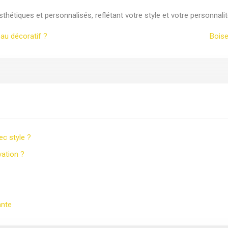
hétiques et personnalisés, reflétant votre style et votre personnalit
eau décoratif ?
Boise
ec style ?
vation ?
ante