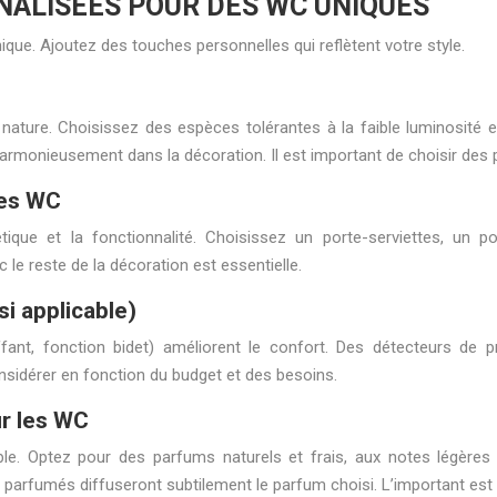
NALISÉES POUR DES WC UNIQUES
que. Ajoutez des touches personnelles qui reflètent votre style.
nature. Choisissez des espèces tolérantes à la faible luminosité e
e harmonieusement dans la décoration. Il est important de choisir des 
les WC
ique et la fonctionnalité. Choisissez un porte-serviettes, un po
e reste de la décoration est essentielle.
si applicable)
ant, fonction bidet) améliorent le confort. Des détecteurs de pr
sidérer en fonction du budget et des besoins.
ur les WC
 Optez pour des parfums naturels et frais, aux notes légères et 
parfumés diffuseront subtilement le parfum choisi. L’important est d