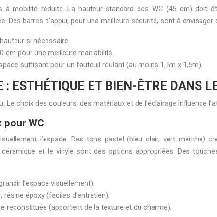
 à mobilité réduite. La hauteur standard des WC (45 cm) doit êt
sée. Des barres d’appui, pour une meilleure sécurité, sont à envisa
hauteur si nécessaire.
0 cm pour une meilleure maniabilité.
ace suffisant pour un fauteuil roulant (au moins 1,5m x 1,5m).
: ESTHÉTIQUE ET BIEN-ÊTRE DANS L
eu. Le choix des couleurs, des matériaux et de l’éclairage influence l’
ux pour WC
t visuellement l’espace. Des tons pastel (bleu clair, vert menthe)
 la céramique et le vinyle sont des options appropriées. Des touche
agrandir l’espace visuellement).
 résine époxy (faciles d’entretien).
re reconstituée (apportent de la texture et du charme).