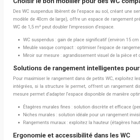
Choisir le bon mobilier pour des WC comp
Des WC suspendus libèrent de l’espace au sol, créant une se
modèle de 40cm de large), offre un espace de rangement préci
WC de 1,5 m² peut doubler l’impression d’espace.
WC suspendus : gain de place significatif (environ 15 cm
Meuble vasque compact : optimiser l’espace de rangement 
Miroir sur mesure : agrandissement visuel de la pièce et
Solutions de rangement intelligentes pour
Pour maximiser le rangement dans de petits WC, exploitez le
intégrées, si la structure le permet, offrent un rangement 
mesure permet d’adapter l’espace disponible de manière opti
Étagères murales fines : solution discrète et efficace (p
Niches murales : solution idéale pour un rangement invisib
Rangements muraux : exploitez la hauteur (étagères haute
Ergonomie et accessibilité dans les WC