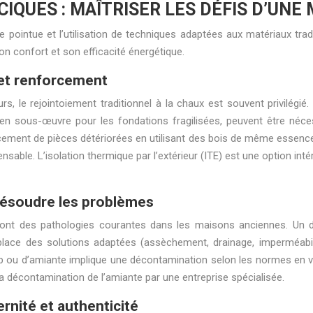
IQUES : MAÎTRISER LES DÉFIS D’UNE
pointue et l’utilisation de techniques adaptées aux matériaux tradi
on confort et son efficacité énergétique.
 et renforcement
rs, le rejointoiement traditionnel à la chaux est souvent privilégié
en sous-œuvre pour les fondations fragilisées, peuvent être néces
acement de pièces détériorées en utilisant des bois de même essence 
pensable. L’isolation thermique par l’extérieur (ITE) est une option 
 résoudre les problèmes
 sont des pathologies courantes dans les maisons anciennes. Un di
 en place des solutions adaptées (assèchement, drainage, imperméabi
lomb ou d’amiante implique une décontamination selon les normes en 
la décontamination de l’amiante par une entreprise spécialisée.
rnité et authenticité