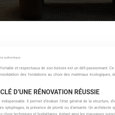
nne authentique
rtable et respectueux de son histoire est un défi passionnant. Ce 
consolidation des fondations au choix des matériaux écologiques,
 CLÉ D’UNE RÉNOVATION RÉUSSIE
spensable. Il permet d’évaluer l’état général de la structure, d’ide
es xylophages, la présence de plomb ou d’amiante. Un architecte spé
es choix techniques et budgétaires, évitant ainsi les mauvaises surpr