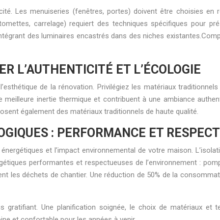
icité. Les menuiseries (fenêtres, portes) doivent être choisies en 
tomettes, carrelage) requiert des techniques spécifiques pour pré
 intégrant des luminaires encastrés dans des niches existantes.Com
IER L’AUTHENTICITÉ ET L’ÉCOLOGIE
’esthétique de la rénovation. Privilégiez les matériaux traditionnels 
ne meilleure inertie thermique et contribuent à une ambiance authen
sent également des matériaux traditionnels de haute qualité.
OGIQUES : PERFORMANCE ET RESPEC
 énergétiques et l’impact environnemental de votre maison. L’isolat
énergétiques performantes et respectueuses de l’environnement : pom
t les déchets de chantier. Une réduction de 50% de la consommation
ratifiant. Une planification soignée, le choix de matériaux et t
ne et confortable pour les années à venir.