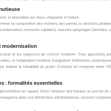
inutieuse
ations, et anomalies sur murs, charpente et toiture.
rminer la composition des mortiers, des pierres ou des bois (analys
ondensation, remontée capillaire), insectes xylophages (termites, c
et modernisation
itectural et les exigences de confort moderne. Trois approches prin
gradés), et l’adaptation moderne (intégration d’éléments contemporain
our évaluer la faisabilité du projet. Comptez en moyenne entre 1
s : formalités essentielles
mentation en vigueur. Selon l’ampleur des travaux, un permis de co
ccompagnera dans ces démarches administratives, souvent complexe