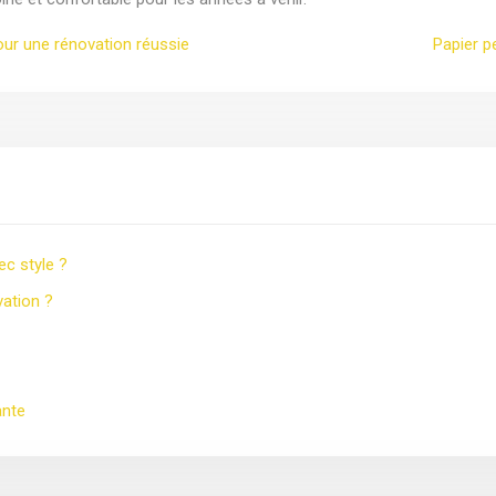
pour une rénovation réussie
Papier p
ec style ?
vation ?
ante